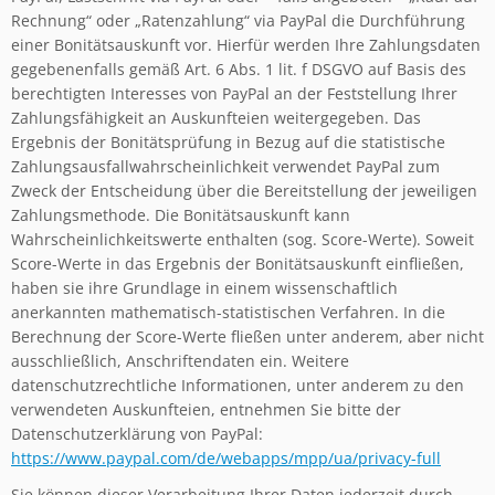
Rechnung“ oder „Ratenzahlung“ via PayPal die Durchführung
einer Bonitätsauskunft vor. Hierfür werden Ihre Zahlungsdaten
gegebenenfalls gemäß Art. 6 Abs. 1 lit. f DSGVO auf Basis des
berechtigten Interesses von PayPal an der Feststellung Ihrer
Zahlungsfähigkeit an Auskunfteien weitergegeben. Das
Ergebnis der Bonitätsprüfung in Bezug auf die statistische
Zahlungsausfallwahrscheinlichkeit verwendet PayPal zum
Zweck der Entscheidung über die Bereitstellung der jeweiligen
Zahlungsmethode. Die Bonitätsauskunft kann
Wahrscheinlichkeitswerte enthalten (sog. Score-Werte). Soweit
Score-Werte in das Ergebnis der Bonitätsauskunft einfließen,
haben sie ihre Grundlage in einem wissenschaftlich
anerkannten mathematisch-statistischen Verfahren. In die
Berechnung der Score-Werte fließen unter anderem, aber nicht
ausschließlich, Anschriftendaten ein. Weitere
datenschutzrechtliche Informationen, unter anderem zu den
verwendeten Auskunfteien, entnehmen Sie bitte der
Datenschutzerklärung von PayPal:
https://www.paypal.com/de/webapps/mpp/ua/privacy-full
Sie können dieser Verarbeitung Ihrer Daten jederzeit durch