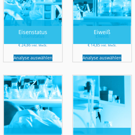
Eisenstatus
Eiweiß
Eisenstatus
Eiweiß
€
24,86
€
14,85
inkl. MwSt.
inkl. MwSt.
Analyse auswählen
Analyse auswählen