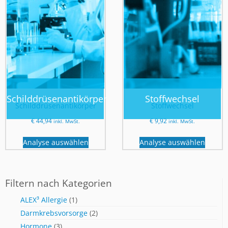
Schilddrüsenantikörper
Stoffwechsel
Schilddrüsenantikörper
Stoffwechsel
€
44,94
€
9,92
inkl. MwSt.
inkl. MwSt.
Analyse auswählen
Analyse auswählen
Filtern nach Kategorien
ALEX³ Allergie
(1)
Darmkrebsvorsorge
(2)
Hormone
(3)