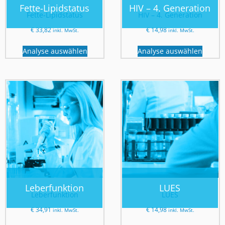
Fette-Lipidstatus
HIV – 4. Generation
Fette-Lipidstatus
HIV – 4. Generation
€
33,82
€
14,98
inkl. MwSt.
inkl. MwSt.
Analyse auswählen
Analyse auswählen
Leberfunktion
LUES
Leberfunktion
LUES
€
34,91
€
14,98
inkl. MwSt.
inkl. MwSt.