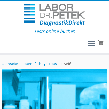
Tests online buchen
Startseite
»
kostenpflichtige Tests
»
Eiweiß