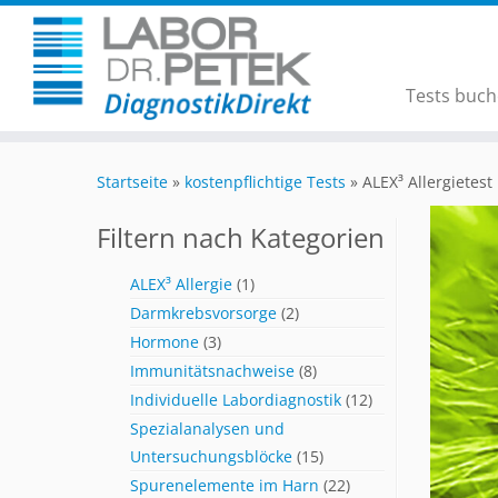
Tests buc
Startseite
»
kostenpflichtige Tests
»
ALEX³ Allergietest
Filtern nach Kategorien
ALEX³ Allergie
(1)
Darmkrebsvorsorge
(2)
Hormone
(3)
Immunitätsnachweise
(8)
Individuelle Labordiagnostik
(12)
Spezialanalysen und
Untersuchungsblöcke
(15)
Spurenelemente im Harn
(22)