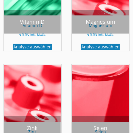
Vitamin D
Magnesium
Vitamin D
Magnesium
€
9,90
€
9,98
inkl. MwSt.
inkl. MwSt.
Analyse auswählen
Analyse auswählen
Zink
Selen
Zink
Selen