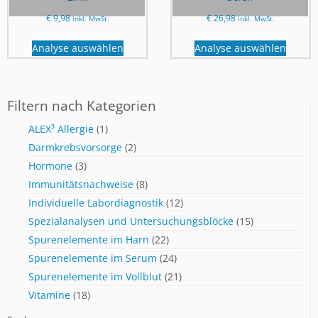
€
9,98
€
26,98
inkl. MwSt.
inkl. MwSt.
Analyse auswählen
Analyse auswählen
Filtern nach Kategorien
ALEX³ Allergie
(1)
Darmkrebsvorsorge
(2)
Hormone
(3)
Immunitätsnachweise
(8)
Individuelle Labordiagnostik
(12)
Spezialanalysen und Untersuchungsblöcke
(15)
Spurenelemente im Harn
(22)
Spurenelemente im Serum
(24)
Spurenelemente im Vollblut
(21)
Vitamine
(18)