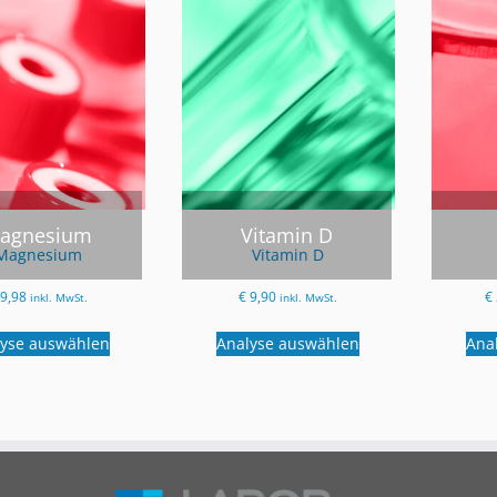
agnesium
Vitamin D
Magnesium
Vitamin D
9,98
€
9,90
€
inkl. MwSt.
inkl. MwSt.
lyse auswählen
Analyse auswählen
Ana