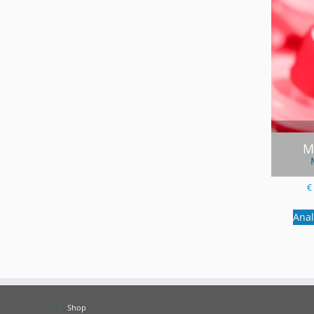
M
€
Ana
Shop