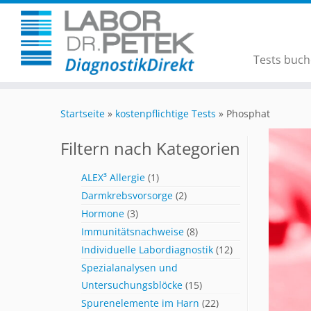
Tests buc
Startseite
»
kostenpflichtige Tests
»
Phosphat
Filtern nach Kategorien
ALEX³ Allergie
(1)
Darmkrebsvorsorge
(2)
Hormone
(3)
Immunitätsnachweise
(8)
Individuelle Labordiagnostik
(12)
Spezialanalysen und
Untersuchungsblöcke
(15)
Spurenelemente im Harn
(22)