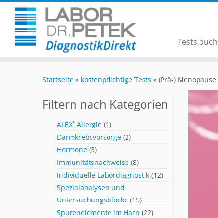
Tests buc
Startseite
»
kostenpflichtige Tests
»
(Prä-) Menopause
Filtern nach Kategorien
ALEX³ Allergie
(1)
Darmkrebsvorsorge
(2)
Hormone
(3)
Immunitätsnachweise
(8)
Individuelle Labordiagnostik
(12)
Spezialanalysen und
Untersuchungsblöcke
(15)
Spurenelemente im Harn
(22)