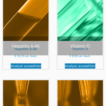
Hepatitis A-AK
Vitamin D
Hepatitis A-AK
Vitamin D
€
16,10
€
9,90
inkl. MwSt.
inkl. MwSt.
Analyse auswählen
Analyse auswählen