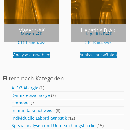
Masern-AK
Hepatitis B-AK
Masern-AK
Hepatitis B-AK
€
16,10
€
16,10
inkl. MwSt.
inkl. MwSt.
Analyse auswählen
Analyse auswählen
Filtern nach Kategorien
ALEX³ Allergie
(1)
Darmkrebsvorsorge
(2)
Hormone
(3)
Immunitätsnachweise
(8)
Individuelle Labordiagnostik
(12)
Spezialanalysen und Untersuchungsblöcke
(15)