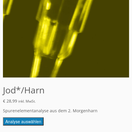
Jod*/Harn
€
28,99
inkl. MwSt.
Spurenelementanalyse aus dem 2. Morgenharn
Analyse auswählen