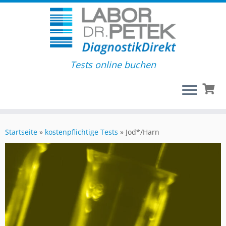
Tests online buchen
Startseite
»
kostenpflichtige Tests
»
Jod*/Harn