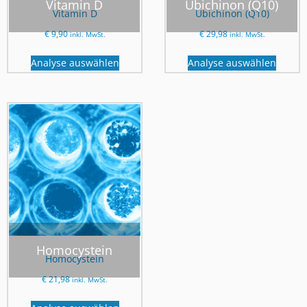
Vitamin D
Ubichinon (Q10)
Vitamin D
Ubichinon (Q10)
€
9,90
€
29,98
inkl. MwSt.
inkl. MwSt.
Analyse auswählen
Analyse auswählen
Homocystein
Homocystein
€
21,98
inkl. MwSt.