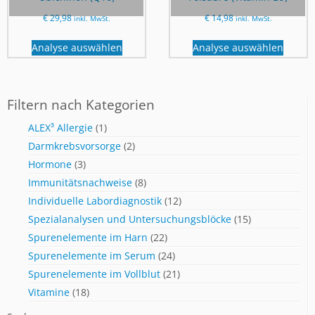
€
29,98
€
14,98
inkl. MwSt.
inkl. MwSt.
Analyse auswählen
Analyse auswählen
Filtern nach Kategorien
ALEX³ Allergie
(1)
Darmkrebsvorsorge
(2)
Hormone
(3)
Immunitätsnachweise
(8)
Individuelle Labordiagnostik
(12)
Spezialanalysen und Untersuchungsblöcke
(15)
Spurenelemente im Harn
(22)
Spurenelemente im Serum
(24)
Spurenelemente im Vollblut
(21)
Vitamine
(18)