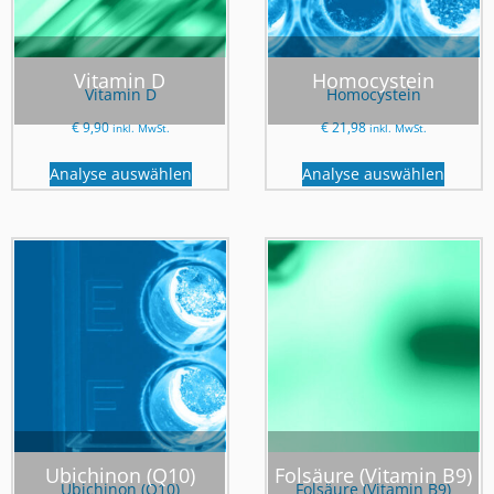
Vitamin D
Homocystein
Vitamin D
Homocystein
€
9,90
€
21,98
inkl. MwSt.
inkl. MwSt.
Analyse auswählen
Analyse auswählen
Ubichinon (Q10)
Folsäure (Vitamin B9)
Ubichinon (Q10)
Folsäure (Vitamin B9)