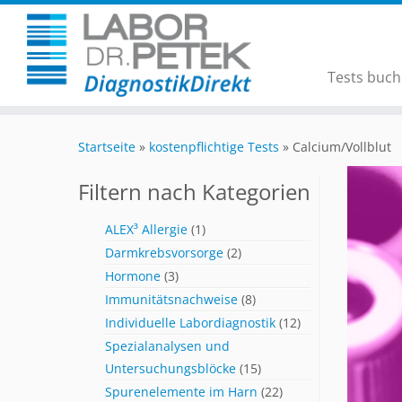
Tests buc
Startseite
»
kostenpflichtige Tests
»
Calcium/Vollblut
Filtern nach Kategorien
ALEX³ Allergie
(1)
Darmkrebsvorsorge
(2)
Hormone
(3)
Immunitätsnachweise
(8)
Individuelle Labordiagnostik
(12)
Spezialanalysen und
Untersuchungsblöcke
(15)
Spurenelemente im Harn
(22)