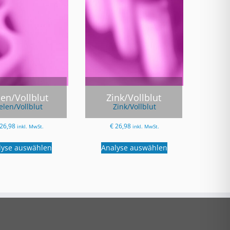
len/Vollblut
Zink/Vollblut
elen/Vollblut
Zink/Vollblut
26,98
€
26,98
inkl. MwSt.
inkl. MwSt.
lyse auswählen
Analyse auswählen