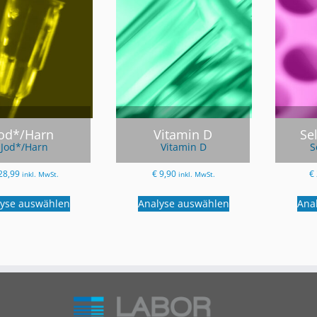
Jod*/Harn
Vitamin D
Se
Jod*/Harn
Vitamin D
S
28,99
€
9,90
€
inkl. MwSt.
inkl. MwSt.
lyse auswählen
Analyse auswählen
Ana