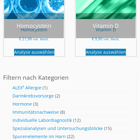
Homocystein
Vitamin D
Homocystein
Vitamin D
€
21,98
€
9,90
inkl. MwSt.
inkl. MwSt.
Analyse auswählen
Analyse auswählen
Filtern nach Kategorien
ALEX³ Allergie
(1)
Darmkrebsvorsorge
(2)
Hormone
(3)
Immunitätsnachweise
(8)
Individuelle Labordiagnostik
(12)
Spezialanalysen und Untersuchungsblöcke
(15)
Spurenelemente im Harn
(22)