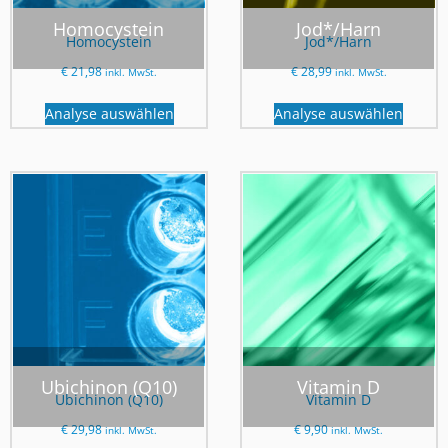
Homocystein
Jod*/Harn
Homocystein
Jod*/Harn
€
21,98
€
28,99
inkl. MwSt.
inkl. MwSt.
Analyse auswählen
Analyse auswählen
Ubichinon (Q10)
Vitamin D
Ubichinon (Q10)
Vitamin D
€
29,98
€
9,90
inkl. MwSt.
inkl. MwSt.