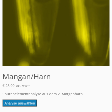
Mangan/Harn
€
28,99
inkl. MwSt.
Spurenelementanalyse aus dem 2. Morgenharn
Analyse auswählen