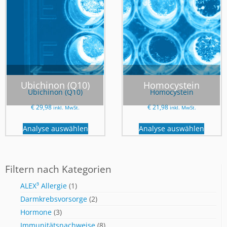
Ubichinon (Q10)
Homocystein
Ubichinon (Q10)
Homocystein
€
29,98
€
21,98
inkl. MwSt.
inkl. MwSt.
Analyse auswählen
Analyse auswählen
Filtern nach Kategorien
ALEX³ Allergie
(1)
Darmkrebsvorsorge
(2)
Hormone
(3)
Immunitätsnachweise
(8)