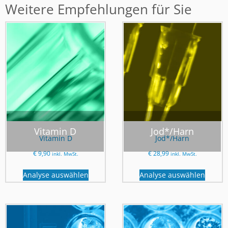
Weitere Empfehlungen für Sie
Vitamin D
Jod*/Harn
Vitamin D
Jod*/Harn
€
9,90
€
28,99
inkl. MwSt.
inkl. MwSt.
Analyse auswählen
Analyse auswählen