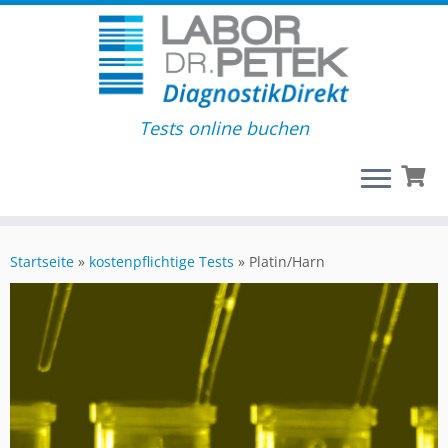
Tests online buchen
Startseite
»
kostenpflichtige Tests
»
Platin/Harn