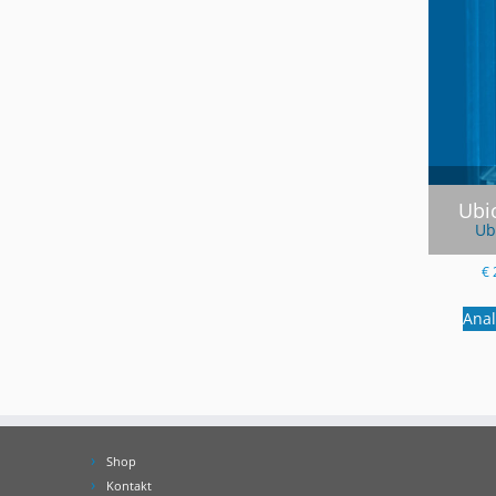
Ubi
Ub
€
Ana
Shop
Kontakt