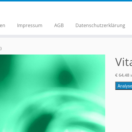
hen
Impressum
AGB
Datenschutzerklärung
)
Vit
€
64,48
Analys