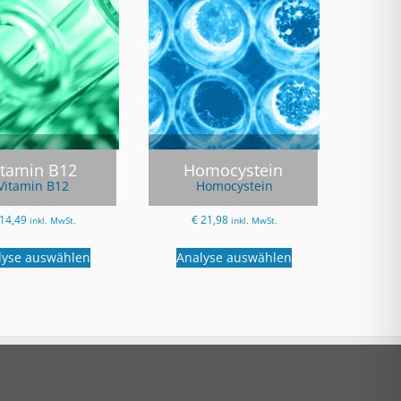
itamin B12
Homocystein
Vitamin B12
Homocystein
14,49
€
21,98
inkl. MwSt.
inkl. MwSt.
lyse auswählen
Analyse auswählen