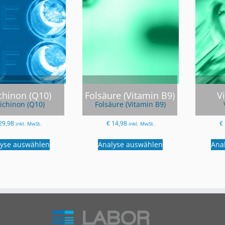
chinon (Q10)
Folsäure (Vitamin B9)
V
ichinon (Q10)
Folsäure (Vitamin B9)
29,98
€
14,98
€
inkl. MwSt.
inkl. MwSt.
lyse auswählen
Analyse auswählen
Ana